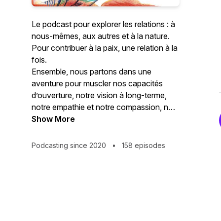
Le podcast pour explorer les relations : à
nous-mêmes, aux autres et à la nature.
Pour contribuer à la paix, une relation à la
fois.
Ensemble, nous partons dans une
aventure pour muscler nos capacités
d’ouverture, notre vision à long-terme,
notre empathie et notre compassion, nos
compétences de communication et notre
Show More
courage, autant de compétences
nécessaires pour apporter des réponses
Podcasting since 2020
•
158 episodes
durables aux enjeux complexes de notre
époque.
Podcast animé par Lily Gros.