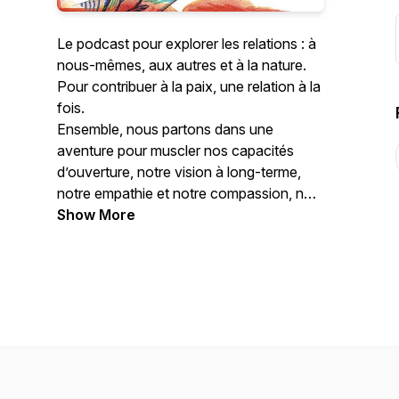
Le podcast pour explorer les relations : à
nous-mêmes, aux autres et à la nature.
Pour contribuer à la paix, une relation à la
fois.
Ensemble, nous partons dans une
aventure pour muscler nos capacités
d’ouverture, notre vision à long-terme,
notre empathie et notre compassion, nos
compétences de communication et notre
Show More
courage, autant de compétences
nécessaires pour apporter des réponses
durables aux enjeux complexes de notre
époque.
Podcast animé par Lily Gros.