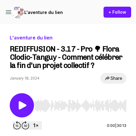
+ Follow
L'aventure du lien
L'aventure du lien
REDIFFUSION - 3.17 - Pro 🌳 Flora
Clodic-Tanguy - Comment célébrer
la fin d'un projet collectif ?
Share
January 18, 2024
Use Left/Right to seek, Home/End to jump to st
0:00
|
30:13